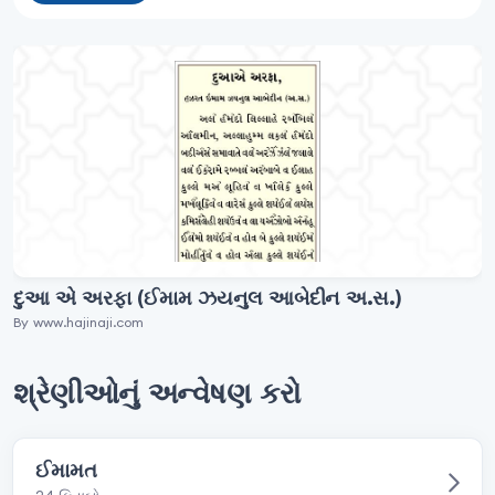
દુઆ એ અરફા (ઈમામ ઝયનુલ આબેદીન અ.સ.)
By www.hajinaji.com
શ્રેણીઓનું અન્વેષણ કરો
ઈમામત