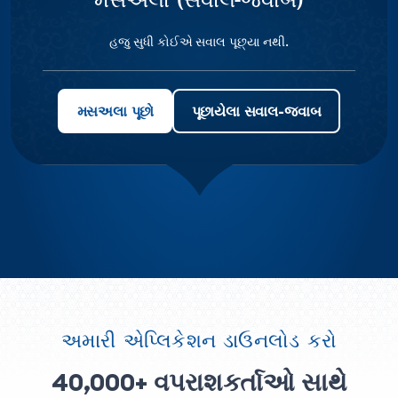
હજુ સુધી કોઈએ સવાલ પૂછ્યા નથી.
મસઅલા પૂછો
પૂછાયેલા સવાલ-જવાબ
અમારી એપ્લિકેશન ડાઉનલોડ કરો
40,000+ વપરાશકર્તાઓ સાથે