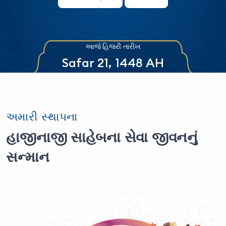
આજે હિજરી તારીખ
Safar 21, 1448 AH
અમારી સ્થાપના
હાજીનાજી સાહેબના સેવા જીવનનું
સન્માન