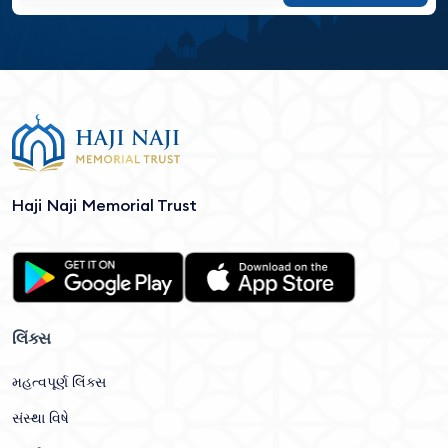
Haji Naji Memorial Trust
લિંક્સ
મહત્વપૂર્ણ લિંક્સ
સંસ્થા વિષે