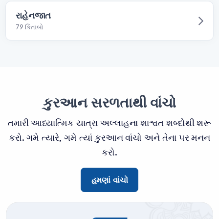
રાહેનજાત
79 કિતાબો
કુરઆન સરળતાથી વાંચો
તમારી આધ્યાત્મિક યાત્રા અલ્લાહના શાશ્વત શબ્દોથી શરૂ
કરો. ગમે ત્યારે, ગમે ત્યાં કુરઆન વાંચો અને તેના પર મનન
કરો.
હમણાં વાંચો