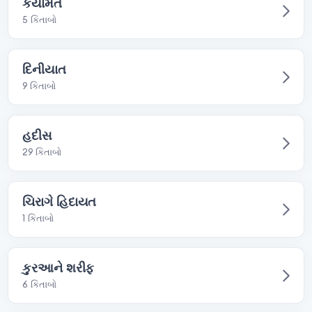
કયામત
5 કિતાબો
દિનીયાત
9 કિતાબો
હદીસ
29 કિતાબો
ચિરાગે હિદાયત
1 કિતાબો
કુરઆને શરીફ
6 કિતાબો