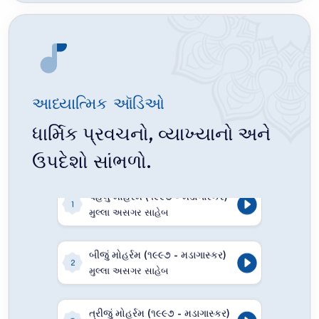
આધ્યાત્મિક ઑડિઓ
ધાર્મિક પ્રવચનો, વ્યાખ્યાનો અને
ઉપદેશો સાંભળો.
પહેલું મોહર્રમ (૧૯૯૭ - મડાગાસ્કર)
1
મુલ્લા અસગર સાહેબ
બીજું મોહર્રમ (૧૯૯૭ - મડાગાસ્કર)
2
મુલ્લા અસગર સાહેબ
ત્રીજું મોહર્રમ (૧૯૯૭ - મડાગાસ્કર)
3
મુલ્લા અસગર સાહેબ