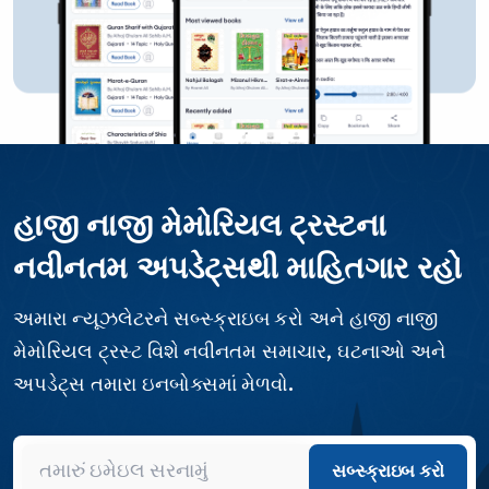
હાજી નાજી મેમોરિયલ ટ્રસ્ટના
નવીનતમ અપડેટ્સથી માહિતગાર રહો
અમારા ન્યૂઝલેટરને સબ્સ્ક્રાઇબ કરો અને હાજી નાજી
મેમોરિયલ ટ્રસ્ટ વિશે નવીનતમ સમાચાર, ઘટનાઓ અને
અપડેટ્સ તમારા ઇનબોક્સમાં મેળવો.
સબ્સ્ક્રાઇબ કરો