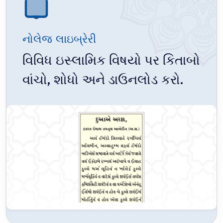
નોલેજ લાઇબ્રેરી
વિવિધ ઇસ્લામિક વિષયો પર કિતાબો
વાંચો, શોધો અને ડાઉનલોડ કરો.