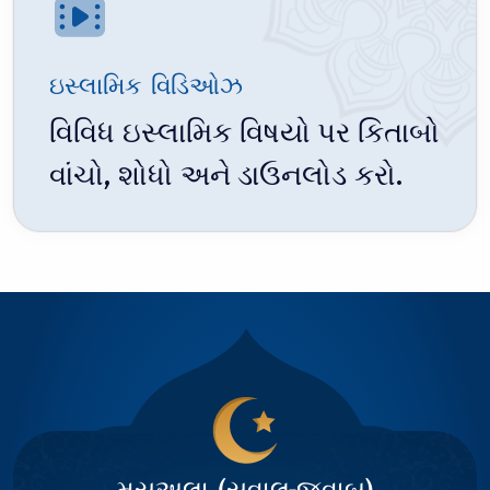
મુલ્લા અસગર સાહેબ
દસમું મોહર્રમ (૧૯૯૭ - મડાગાસ્કર)
ઇસ્લામિક વિડિઓઝ
10
મુલ્લા અસગર સાહેબ
વિવિધ ઇસ્લામિક વિષયો પર કિતાબો
વાંચો, શોધો અને ડાઉનલોડ કરો.
મસઅલા (સવાલ-જવાબ)