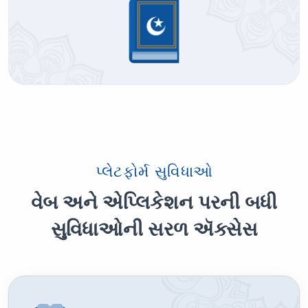
પ્લેટફોર્મ સુવિધાઓ
વેબ અને એપ્લિકેશન પરની બધી
સુવિધાઓની સરળ ઍક્સેસ