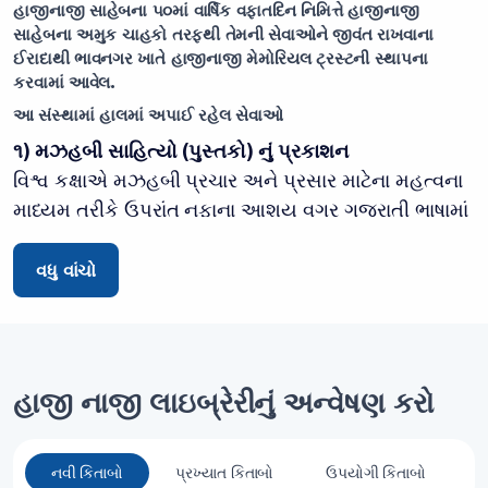
હાજીનાજી સાહેબના ૫૦માં વાર્ષિક વફાતદિન નિમિત્તે હાજીનાજી
સાહેબના અમુક ચાહકો તરફથી તેમની સેવાઓને જીવંત રાખવાના
ઈરાદાથી ભાવનગર ખાતે હાજીનાજી મેમોરિયલ ટ્રસ્ટની સ્થાપના
કરવામાં આવેલ.
આ સંસ્થામાં હાલમાં અપાઈ રહેલ સેવાઓ
૧) મઝહબી સાહિત્યો (પુસ્તકો) નું પ્રકાશન
વિશ્વ કક્ષાએ મઝહબી પ્રચાર અને પ્રસાર માટેના મહત્વના
માધ્યમ તરીકે ઉપરાંત નફાના આશય વગર ગુજરાતી ભાષામાં
દીની કિતાબો પ્રસિદ્ધ કરવામાં આવે છે. હઝરત
આયતુલ્લાહ સીસ્તાની સાહેબે પ્રકાશન માટે રૂપિયા બે
વધુ વાંચો
લાખનો ઈજાઝો આપેલ છે.
૨) હાજી નાજી બોર્ડીંગ
શીઆ ઇસ્નાઅશરી કૌમના યતીમ, ગરીબ અને જરૂરતમંદ
હાજી નાજી લાઇબ્રેરીનું અન્વેષણ કરો
બાળકોના શૈક્ષણિક વિકાસ તથા દીની તાલીમ માટે વિનામુલ્યે
રેહવા - જમવાની વ્યવસ્થા ઉપરાંત અભ્યાસ ને લગતી તમામ
જરૂરીયાતો પૂરી પાડવામાં આવે છે.
નવી કિતાબો
પ્રખ્યાત કિતાબો
ઉપયોગી કિતાબો