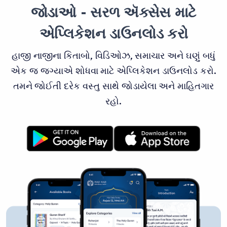
જોડાઓ - સરળ ઍક્સેસ માટે
એપ્લિકેશન ડાઉનલોડ કરો
હાજી નાજીના કિતાબો, વિડિઓઝ, સમાચાર અને ઘણું બધું
એક જ જગ્યાએ શોધવા માટે એપ્લિકેશન ડાઉનલોડ કરો.
તમને જોઈતી દરેક વસ્તુ સાથે જોડાયેલા અને માહિતગાર
રહો.