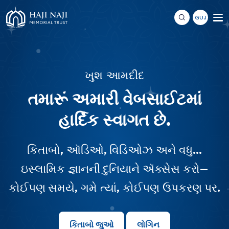
GUJ
ખુશ આમદીદ
તમારૂં અમારી વેબસાઈટમાં
હાર્દિક સ્વાગત છે.
કિતાબો, ઑડિઓ, વિડિઓઝ અને વધુ...
ઇસ્લામિક જ્ઞાનની દુનિયાને ઍક્સેસ કરો—
કોઈપણ સમયે, ગમે ત્યાં, કોઈપણ ઉપકરણ પર.
કિતાબો જુઓ
લોગિન