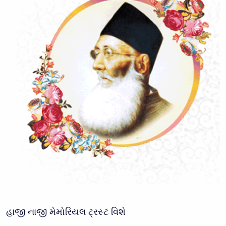
હાજી નાજી મેમોરિયલ ટ્રસ્ટ વિશે