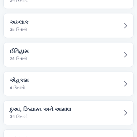
24 કિતાબો
અખ્લાક
35 કિતાબો
ઈતિહાસ
26 કિતાબો
એહકામ
6 કિતાબો
દુઆ, ઝિયારત અને આમાલ
34 કિતાબો