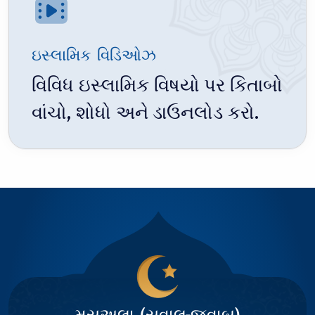
મુલ્લા અસગર સાહેબ
દસમું મોહર્રમ (૧૯૯૭ - મડાગાસ્કર)
ઇસ્લામિક વિડિઓઝ
10
મુલ્લા અસગર સાહેબ
વિવિધ ઇસ્લામિક વિષયો પર કિતાબો
વાંચો, શોધો અને ડાઉનલોડ કરો.
મસઅલા (સવાલ-જવાબ)