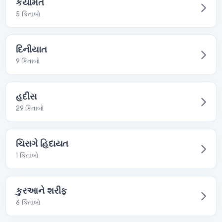
કયામત
5 કિતાબો
દિનીયાત
9 કિતાબો
હદીસ
29 કિતાબો
ચિરાગે હિદાયત
1 કિતાબો
કુરઆને શરીફ
6 કિતાબો