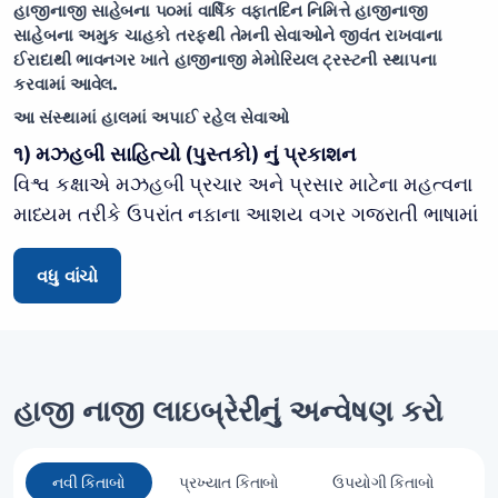
હાજીનાજી સાહેબના ૫૦માં વાર્ષિક વફાતદિન નિમિત્તે હાજીનાજી
સાહેબના અમુક ચાહકો તરફથી તેમની સેવાઓને જીવંત રાખવાના
ઈરાદાથી ભાવનગર ખાતે હાજીનાજી મેમોરિયલ ટ્રસ્ટની સ્થાપના
કરવામાં આવેલ.
આ સંસ્થામાં હાલમાં અપાઈ રહેલ સેવાઓ
૧) મઝહબી સાહિત્યો (પુસ્તકો) નું પ્રકાશન
વિશ્વ કક્ષાએ મઝહબી પ્રચાર અને પ્રસાર માટેના મહત્વના
માધ્યમ તરીકે ઉપરાંત નફાના આશય વગર ગુજરાતી ભાષામાં
દીની કિતાબો પ્રસિદ્ધ કરવામાં આવે છે. હઝરત
આયતુલ્લાહ સીસ્તાની સાહેબે પ્રકાશન માટે રૂપિયા બે
વધુ વાંચો
લાખનો ઈજાઝો આપેલ છે.
૨) હાજી નાજી બોર્ડીંગ
શીઆ ઇસ્નાઅશરી કૌમના યતીમ, ગરીબ અને જરૂરતમંદ
હાજી નાજી લાઇબ્રેરીનું અન્વેષણ કરો
બાળકોના શૈક્ષણિક વિકાસ તથા દીની તાલીમ માટે વિનામુલ્યે
રેહવા - જમવાની વ્યવસ્થા ઉપરાંત અભ્યાસ ને લગતી તમામ
જરૂરીયાતો પૂરી પાડવામાં આવે છે.
નવી કિતાબો
પ્રખ્યાત કિતાબો
ઉપયોગી કિતાબો