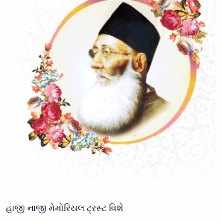
હાજી નાજી મેમોરિયલ ટ્રસ્ટ વિશે