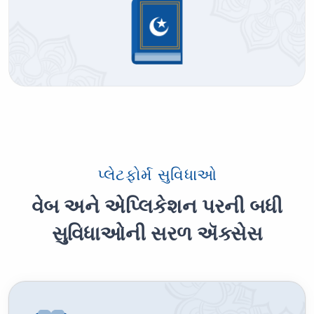
પ્લેટફોર્મ સુવિધાઓ
વેબ અને એપ્લિકેશન પરની બધી
સુવિધાઓની સરળ ઍક્સેસ