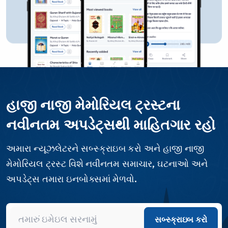
હાજી નાજી મેમોરિયલ ટ્રસ્ટના
નવીનતમ અપડેટ્સથી માહિતગાર રહો
અમારા ન્યૂઝલેટરને સબ્સ્ક્રાઇબ કરો અને હાજી નાજી
મેમોરિયલ ટ્રસ્ટ વિશે નવીનતમ સમાચાર, ઘટનાઓ અને
અપડેટ્સ તમારા ઇનબોક્સમાં મેળવો.
સબ્સ્ક્રાઇબ કરો