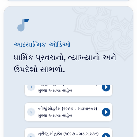
આધ્યાત્મિક ઑડિઓ
ધાર્મિક પ્રવચનો, વ્યાખ્યાનો અને
ઉપદેશો સાંભળો.
પહેલું મોહર્રમ (૧૯૯૭ - મડાગાસ્કર)
1
મુલ્લા અસગર સાહેબ
બીજું મોહર્રમ (૧૯૯૭ - મડાગાસ્કર)
2
મુલ્લા અસગર સાહેબ
ત્રીજું મોહર્રમ (૧૯૯૭ - મડાગાસ્કર)
3
મુલ્લા અસગર સાહેબ