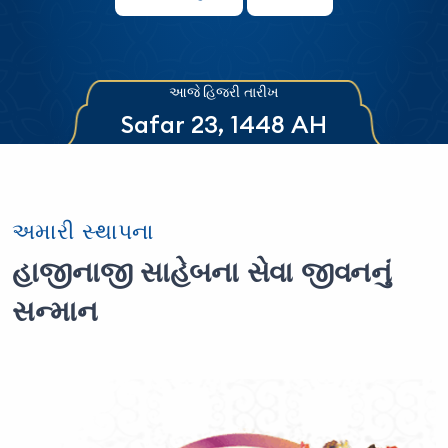
આજે હિજરી તારીખ
Safar 23, 1448 AH
અમારી સ્થાપના
હાજીનાજી સાહેબના સેવા જીવનનું
સન્માન