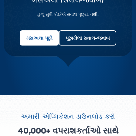
હજુ સુધી કોઈએ સવાલ પૂછ્યા નથી.
મસઅલા પૂછો
પૂછાયેલા સવાલ-જવાબ
અમારી એપ્લિકેશન ડાઉનલોડ કરો
40,000+ વપરાશકર્તાઓ સાથે