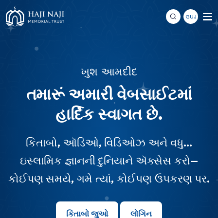
GUJ
ખુશ આમદીદ
તમારૂં અમારી વેબસાઈટમાં
હાર્દિક સ્વાગત છે.
કિતાબો, ઑડિઓ, વિડિઓઝ અને વધુ...
ઇસ્લામિક જ્ઞાનની દુનિયાને ઍક્સેસ કરો—
કોઈપણ સમયે, ગમે ત્યાં, કોઈપણ ઉપકરણ પર.
કિતાબો જુઓ
લોગિન