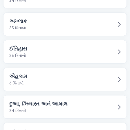
24 કિતાબો
અખ્લાક
35 કિતાબો
ઈતિહાસ
26 કિતાબો
એહકામ
6 કિતાબો
દુઆ, ઝિયારત અને આમાલ
34 કિતાબો