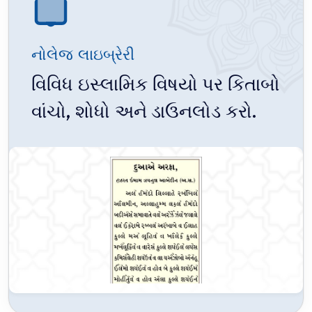
નોલેજ લાઇબ્રેરી
વિવિધ ઇસ્લામિક વિષયો પર કિતાબો
વાંચો, શોધો અને ડાઉનલોડ કરો.