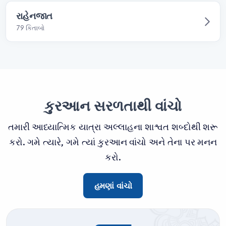
રાહેનજાત
79 કિતાબો
કુરઆન સરળતાથી વાંચો
તમારી આધ્યાત્મિક યાત્રા અલ્લાહના શાશ્વત શબ્દોથી શરૂ
કરો. ગમે ત્યારે, ગમે ત્યાં કુરઆન વાંચો અને તેના પર મનન
કરો.
હમણાં વાંચો