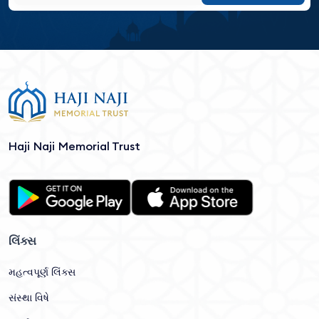
Haji Naji Memorial Trust
લિંક્સ
મહત્વપૂર્ણ લિંક્સ
સંસ્થા વિષે