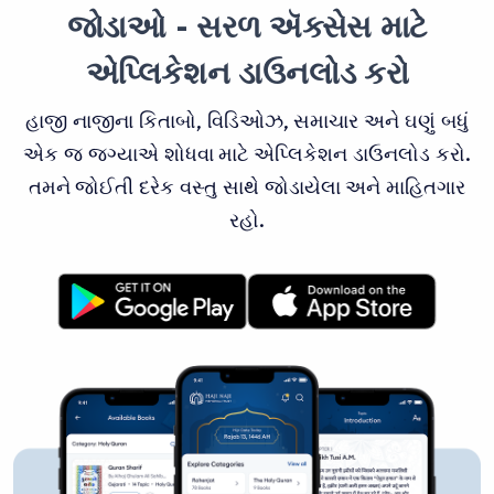
જોડાઓ - સરળ ઍક્સેસ માટે
એપ્લિકેશન ડાઉનલોડ કરો
હાજી નાજીના કિતાબો, વિડિઓઝ, સમાચાર અને ઘણું બધું
એક જ જગ્યાએ શોધવા માટે એપ્લિકેશન ડાઉનલોડ કરો.
તમને જોઈતી દરેક વસ્તુ સાથે જોડાયેલા અને માહિતગાર
રહો.