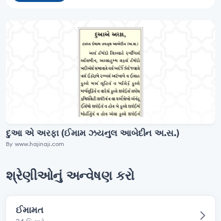
દુઆ એ અરફા (ઈમામ ઝયનુલ આબેદીન અ.સ.)
By www.hajinaji.com
શ્રેણીઓનું અન્વેષણ કરો
ઈમામત