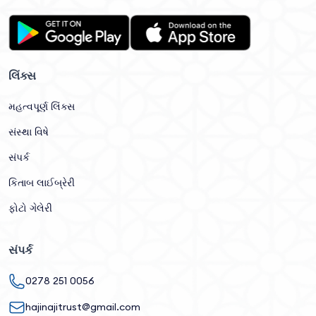
લિંક્સ
મહત્વપૂર્ણ લિંક્સ
સંસ્થા વિષે
સંપર્ક
કિતાબ લાઈબ્રેરી
ફોટો ગેલેરી
સંપર્ક
0278 251 0056
hajinajitrust@gmail.com