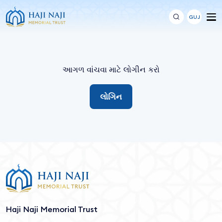
GUJ
આગળ વાંચવા માટે લોગીન કરો
લોગિન
Haji Naji Memorial Trust