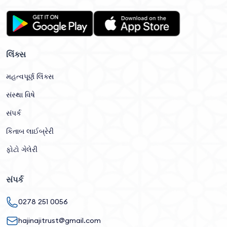
લિંક્સ
મહત્વપૂર્ણ લિંક્સ
સંસ્થા વિષે
સંપર્ક
કિતાબ લાઈબ્રેરી
ફોટો ગેલેરી
સંપર્ક
0278 251 0056
hajinajitrust@gmail.com