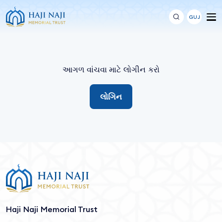
GUJ
આગળ વાંચવા માટે લોગીન કરો
લોગિન
Haji Naji Memorial Trust