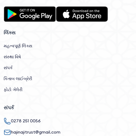
લિંક્સ
મહત્વપૂર્ણ લિંક્સ
સંસ્થા વિષે
સંપર્ક
કિતાબ લાઈબ્રેરી
ફોટો ગેલેરી
સંપર્ક
0278 251 0056
hajinajitrust@gmail.com