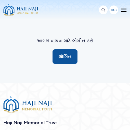
GUJ
આગળ વાંચવા માટે લોગીન કરો
લોગિન
Haji Naji Memorial Trust