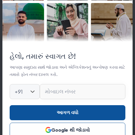
લિંક્સ
મહત્વપૂર્ણ લિંક્સ
હેલો, તમારું સ્વાગત છે!
સંસ્થા વિષે
સંપર્ક
આપણા સમુદાય સાથે જોડાવા અને એપ્લિકેશનનું અન્વેષણ કરવા માટે
તમારો ફોન નંબર દાખલ કરો.
કિતાબ લાઈબ્રેરી
ફોટો ગેલેરી
+91
સંપર્ક
આગળ વધો
0278 251 0056
Google થી જોડાવો
hajinajitrust@gmail.com