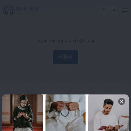
GUJ
આગળ વાંચવા માટે લોગીન કરો
લોગિન
Haji Naji Memorial Trust