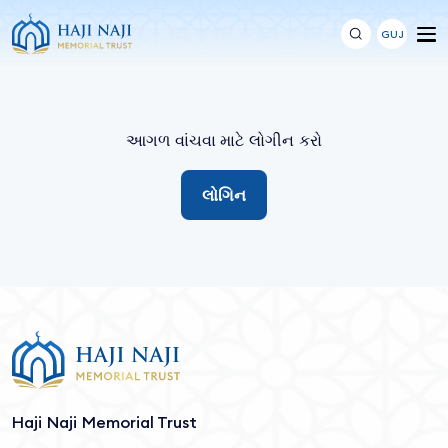
GUJ
આગળ વાંચવા માટે લોગીન કરો
લોગિન
Haji Naji Memorial Trust