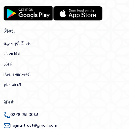
લિંક્સ
મહત્વપૂર્ણ લિંક્સ
સંસ્થા વિષે
સંપર્ક
કિતાબ લાઈબ્રેરી
ફોટો ગેલેરી
સંપર્ક
0278 251 0056
hajinajitrust@gmail.com