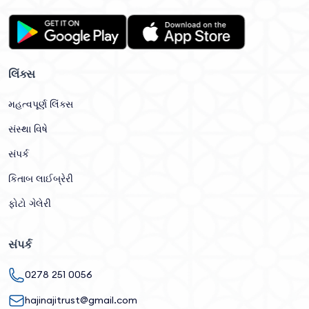
લિંક્સ
મહત્વપૂર્ણ લિંક્સ
સંસ્થા વિષે
સંપર્ક
કિતાબ લાઈબ્રેરી
ફોટો ગેલેરી
સંપર્ક
0278 251 0056
hajinajitrust@gmail.com