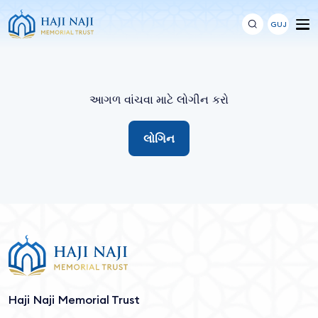
GUJ
આગળ વાંચવા માટે લોગીન કરો
લોગિન
Haji Naji Memorial Trust