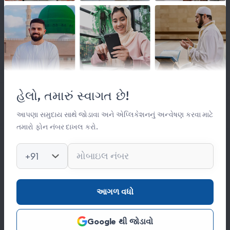
લિંક્સ
મહત્વપૂર્ણ લિંક્સ
હેલો, તમારું સ્વાગત છે!
સંસ્થા વિષે
સંપર્ક
આપણા સમુદાય સાથે જોડાવા અને એપ્લિકેશનનું અન્વેષણ કરવા માટે
તમારો ફોન નંબર દાખલ કરો.
કિતાબ લાઈબ્રેરી
ફોટો ગેલેરી
+91
સંપર્ક
આગળ વધો
0278 251 0056
Google થી જોડાવો
hajinajitrust@gmail.com