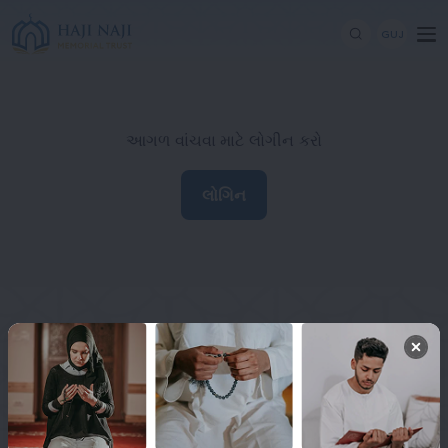
GUJ
આગળ વાંચવા માટે લોગીન કરો
લોગિન
Haji Naji Memorial Trust