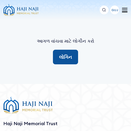
GUJ
આગળ વાંચવા માટે લોગીન કરો
લોગિન
Haji Naji Memorial Trust