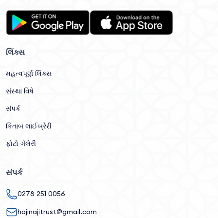
લિંક્સ
મહત્વપૂર્ણ લિંક્સ
સંસ્થા વિષે
સંપર્ક
કિતાબ લાઈબ્રેરી
ફોટો ગેલેરી
સંપર્ક
0278 251 0056
hajinajitrust@gmail.com