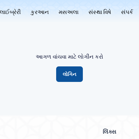
લાઈબ્રેરી
કુરઆન
મસઅલા
સંસ્થા વિષે
સંપર્ક
આગળ વાંચવા માટે લોગીન કરો
લોગિન
લિંક્સ