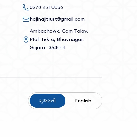
0278 251 0056
hajinajitrust@gmail.com
Ambachowk, Gam Talav,
Mali Tekra, Bhavnagar,
Gujarat 364001
ગુજરાતી
English