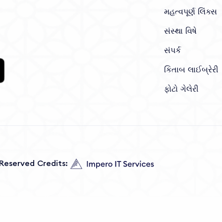
મહત્વપૂર્ણ લિંક્સ
સંસ્થા વિષે
સંપર્ક
કિતાબ લાઈબ્રેરી
ફોટો ગેલેરી
s Reserved Credits: