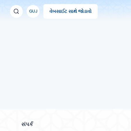
વેબસાઈટ સાથે જોડાવો
GUJ
સંપર્ક