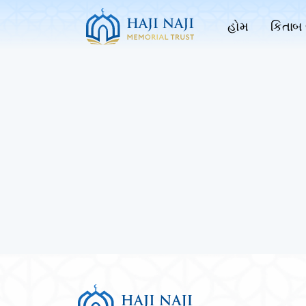
હોમ
કિતાબ 