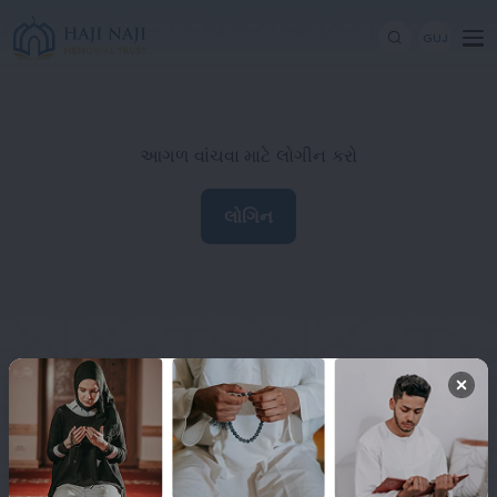
GUJ
આગળ વાંચવા માટે લોગીન કરો
લોગિન
Haji Naji Memorial Trust