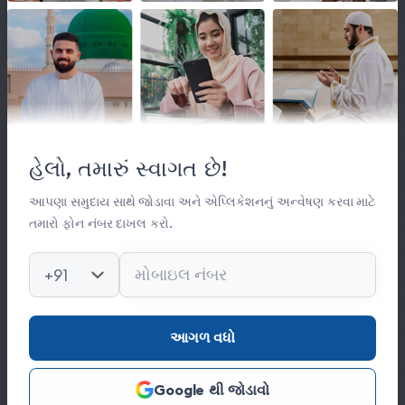
લિંક્સ
મહત્વપૂર્ણ લિંક્સ
હેલો, તમારું સ્વાગત છે!
સંસ્થા વિષે
સંપર્ક
આપણા સમુદાય સાથે જોડાવા અને એપ્લિકેશનનું અન્વેષણ કરવા માટે
તમારો ફોન નંબર દાખલ કરો.
કિતાબ લાઈબ્રેરી
ફોટો ગેલેરી
+91
સંપર્ક
આગળ વધો
0278 251 0056
Google થી જોડાવો
hajinajitrust@gmail.com