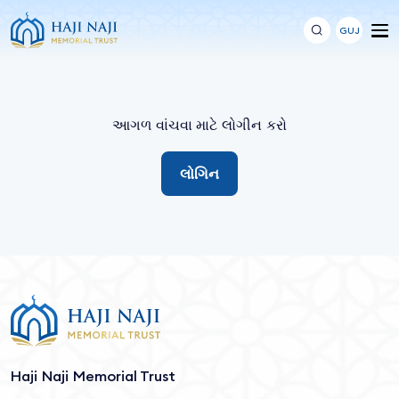
GUJ
આગળ વાંચવા માટે લોગીન કરો
લોગિન
Haji Naji Memorial Trust