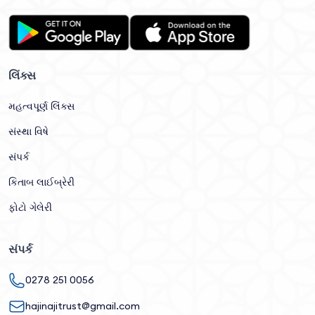
લિંક્સ
મહત્વપૂર્ણ લિંક્સ
સંસ્થા વિષે
સંપર્ક
કિતાબ લાઈબ્રેરી
ફોટો ગેલેરી
સંપર્ક
0278 251 0056
hajinajitrust@gmail.com