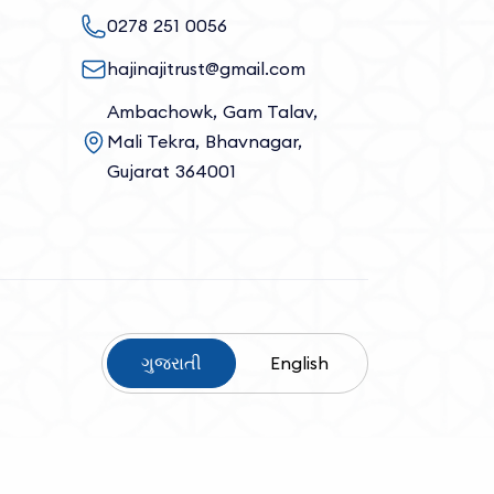
0278 251 0056
hajinajitrust@gmail.com
Ambachowk, Gam Talav,
Mali Tekra, Bhavnagar,
Gujarat 364001
ગુજરાતી
English