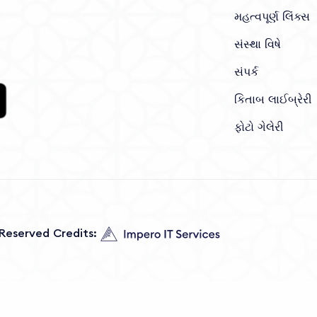
મહત્વપૂર્ણ લિંક્સ
સંસ્થા વિષે
સંપર્ક
કિતાબ લાઈબ્રેરી
ફોટો ગેલેરી
s Reserved Credits: