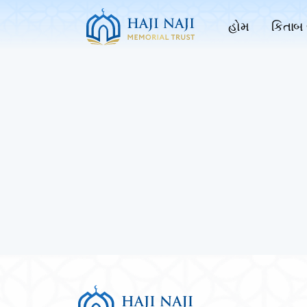
હોમ
કિતાબ 