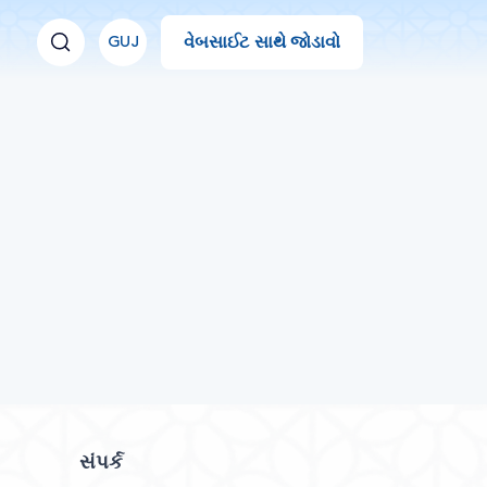
વેબસાઈટ સાથે જોડાવો
GUJ
સંપર્ક