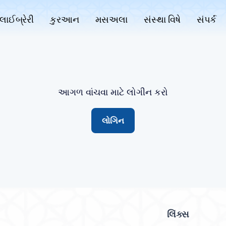
લાઈબ્રેરી
કુરઆન
મસઅલા
સંસ્થા વિષે
સંપર્ક
આગળ વાંચવા માટે લોગીન કરો
લોગિન
લિંક્સ