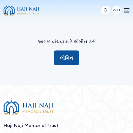
GUJ
આગળ વાંચવા માટે લોગીન કરો
લોગિન
Haji Naji Memorial Trust