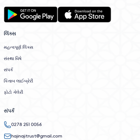
લિંક્સ
મહત્વપૂર્ણ લિંક્સ
સંસ્થા વિષે
સંપર્ક
કિતાબ લાઈબ્રેરી
ફોટો ગેલેરી
સંપર્ક
0278 251 0056
hajinajitrust@gmail.com