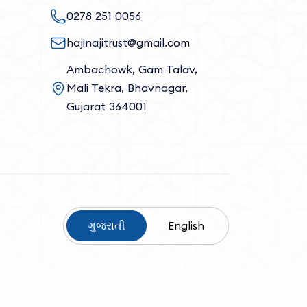
0278 251 0056
hajinajitrust@gmail.com
Ambachowk, Gam Talav,
Mali Tekra, Bhavnagar,
Gujarat 364001
ગુજરાતી
English