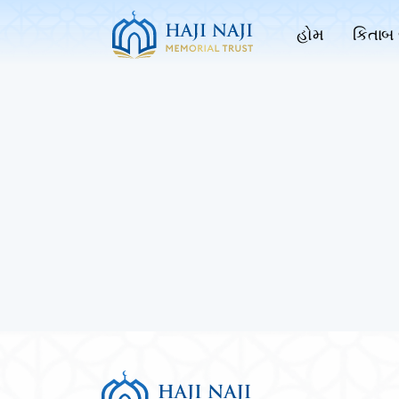
હોમ
કિતાબ 