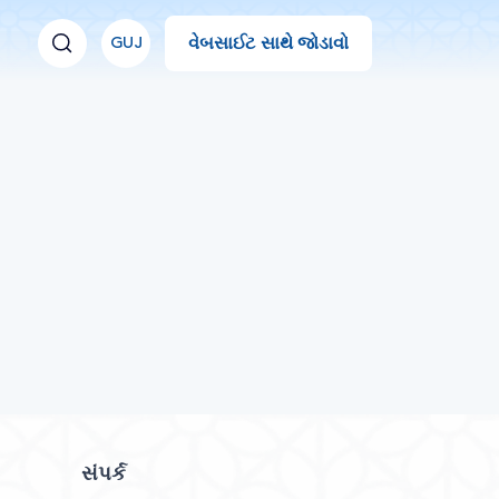
વેબસાઈટ સાથે જોડાવો
GUJ
સંપર્ક