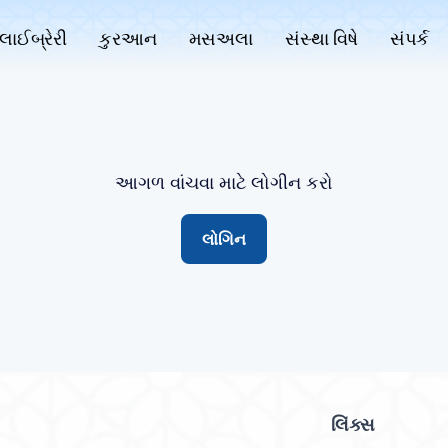
લાઈબ્રેરી
કુરઆન
મસઅલા
સંસ્થા વિષે
સંપર્ક
આગળ વાંચવા માટે લોગીન કરો
લોગિન
લિંક્સ