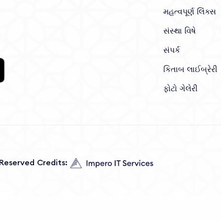
મહત્વપૂર્ણ લિંક્સ
સંસ્થા વિષે
સંપર્ક
કિતાબ લાઈબ્રેરી
ફોટો ગેલેરી
s Reserved Credits: