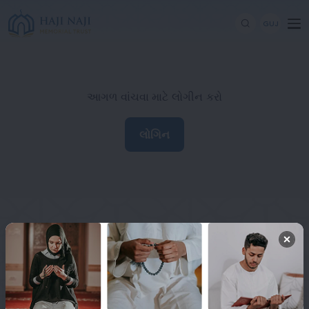
GUJ
આગળ વાંચવા માટે લોગીન કરો
લોગિન
Haji Naji Memorial Trust