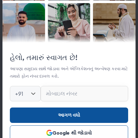
લિંક્સ
મહત્વપૂર્ણ લિંક્સ
હેલો, તમારું સ્વાગત છે!
સંસ્થા વિષે
સંપર્ક
આપણા સમુદાય સાથે જોડાવા અને એપ્લિકેશનનું અન્વેષણ કરવા માટે
તમારો ફોન નંબર દાખલ કરો.
કિતાબ લાઈબ્રેરી
ફોટો ગેલેરી
+91
સંપર્ક
આગળ વધો
0278 251 0056
Google થી જોડાવો
hajinajitrust@gmail.com