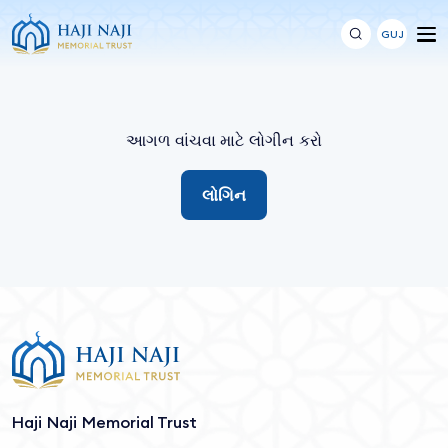
GUJ
આગળ વાંચવા માટે લોગીન કરો
લોગિન
Haji Naji Memorial Trust