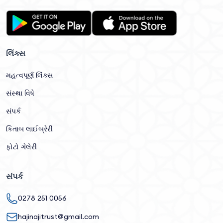
લિંક્સ
મહત્વપૂર્ણ લિંક્સ
સંસ્થા વિષે
સંપર્ક
કિતાબ લાઈબ્રેરી
ફોટો ગેલેરી
સંપર્ક
0278 251 0056
hajinajitrust@gmail.com