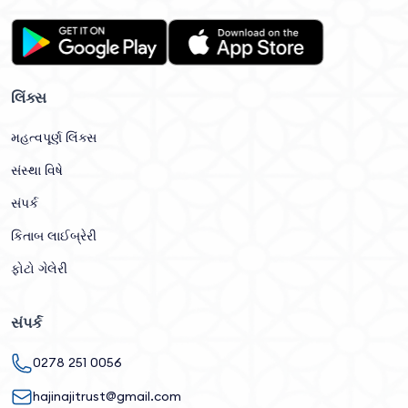
લિંક્સ
મહત્વપૂર્ણ લિંક્સ
સંસ્થા વિષે
સંપર્ક
કિતાબ લાઈબ્રેરી
ફોટો ગેલેરી
સંપર્ક
0278 251 0056
hajinajitrust@gmail.com