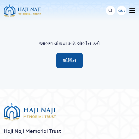
GUJ
આગળ વાંચવા માટે લોગીન કરો
લોગિન
Haji Naji Memorial Trust