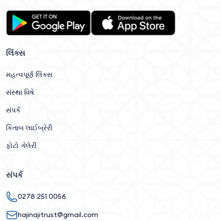
લિંક્સ
મહત્વપૂર્ણ લિંક્સ
સંસ્થા વિષે
સંપર્ક
કિતાબ લાઈબ્રેરી
ફોટો ગેલેરી
સંપર્ક
0278 251 0056
hajinajitrust@gmail.com