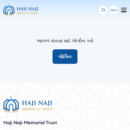
GUJ
આગળ વાંચવા માટે લોગીન કરો
લોગિન
Haji Naji Memorial Trust