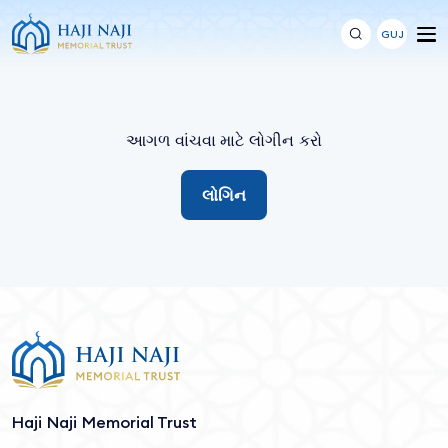
GUJ
આગળ વાંચવા માટે લોગીન કરો
લોગિન
Haji Naji Memorial Trust