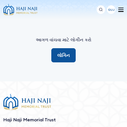
GUJ
આગળ વાંચવા માટે લોગીન કરો
લોગિન
Haji Naji Memorial Trust