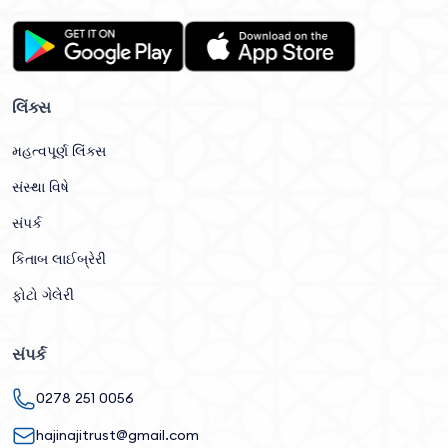
લિંક્સ
મહત્વપૂર્ણ લિંક્સ
સંસ્થા વિષે
સંપર્ક
કિતાબ લાઈબ્રેરી
ફોટો ગેલેરી
સંપર્ક
0278 251 0056
hajinajitrust@gmail.com