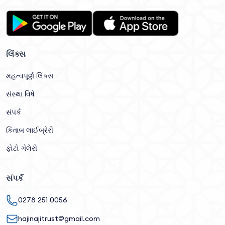
લિંક્સ
મહત્વપૂર્ણ લિંક્સ
સંસ્થા વિષે
સંપર્ક
કિતાબ લાઈબ્રેરી
ફોટો ગેલેરી
સંપર્ક
0278 251 0056
hajinajitrust@gmail.com