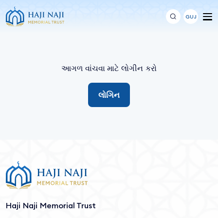
GUJ
આગળ વાંચવા માટે લોગીન કરો
લોગિન
Haji Naji Memorial Trust