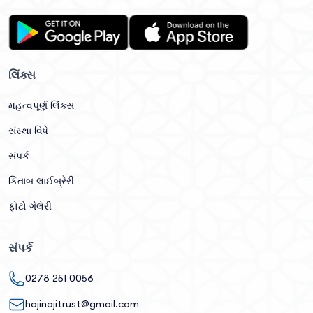
લિંક્સ
મહત્વપૂર્ણ લિંક્સ
સંસ્થા વિષે
સંપર્ક
કિતાબ લાઈબ્રેરી
ફોટો ગેલેરી
સંપર્ક
0278 251 0056
hajinajitrust@gmail.com