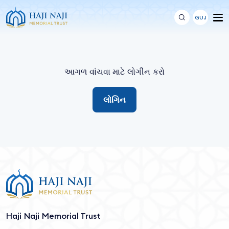
GUJ
આગળ વાંચવા માટે લોગીન કરો
લોગિન
Haji Naji Memorial Trust