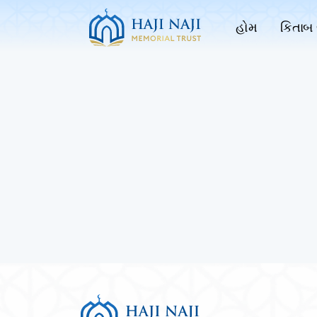
હોમ
કિતાબ 