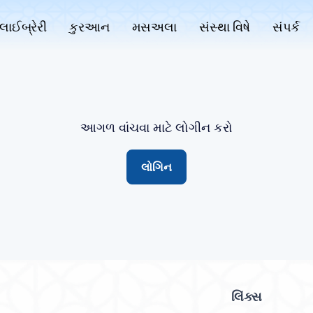
લાઈબ્રેરી
કુરઆન
મસઅલા
સંસ્થા વિષે
સંપર્ક
આગળ વાંચવા માટે લોગીન કરો
લોગિન
લિંક્સ