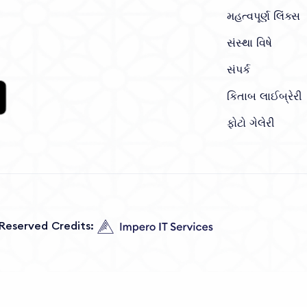
મહત્વપૂર્ણ લિંક્સ
સંસ્થા વિષે
સંપર્ક
કિતાબ લાઈબ્રેરી
ફોટો ગેલેરી
s Reserved Credits: