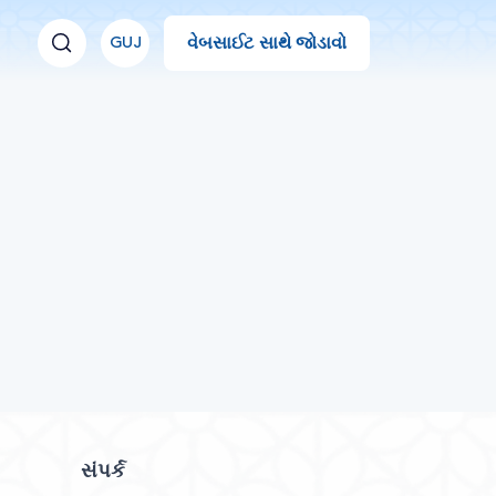
વેબસાઈટ સાથે જોડાવો
GUJ
સંપર્ક