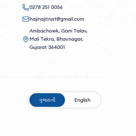
0278 251 0056
hajinajitrust@gmail.com
Ambachowk, Gam Talav,
Mali Tekra, Bhavnagar,
Gujarat 364001
ગુજરાતી
English