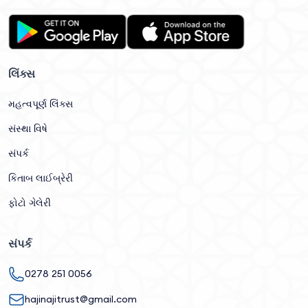
લિંક્સ
મહત્વપૂર્ણ લિંક્સ
સંસ્થા વિષે
સંપર્ક
કિતાબ લાઈબ્રેરી
ફોટો ગેલેરી
સંપર્ક
0278 251 0056
hajinajitrust@gmail.com