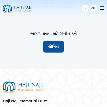
GUJ
આગળ વાંચવા માટે લોગીન કરો
લોગિન
Haji Naji Memorial Trust