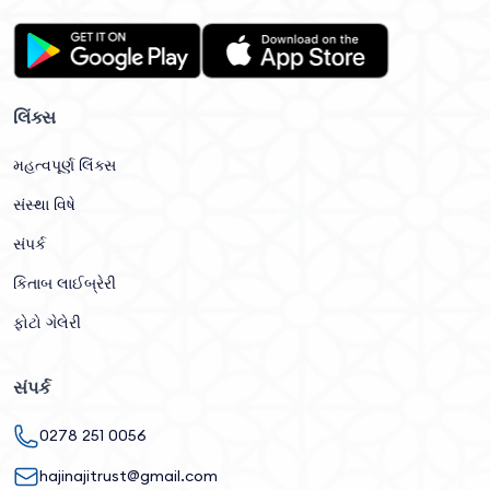
લિંક્સ
મહત્વપૂર્ણ લિંક્સ
સંસ્થા વિષે
સંપર્ક
કિતાબ લાઈબ્રેરી
ફોટો ગેલેરી
સંપર્ક
0278 251 0056
hajinajitrust@gmail.com