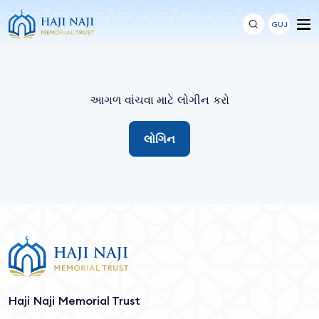
GUJ
આગળ વાંચવા માટે લોગીન કરો
લોગિન
Haji Naji Memorial Trust