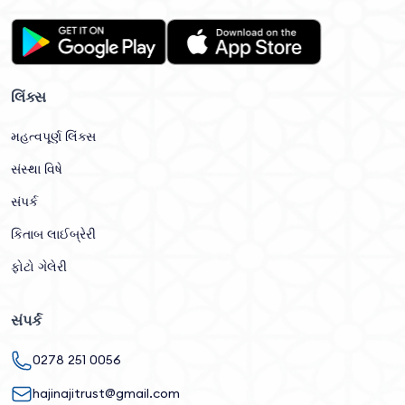
લિંક્સ
મહત્વપૂર્ણ લિંક્સ
સંસ્થા વિષે
સંપર્ક
કિતાબ લાઈબ્રેરી
ફોટો ગેલેરી
સંપર્ક
0278 251 0056
hajinajitrust@gmail.com