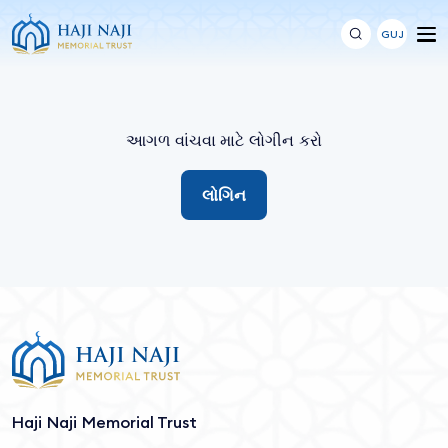
GUJ
આગળ વાંચવા માટે લોગીન કરો
લોગિન
Haji Naji Memorial Trust