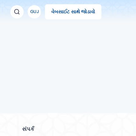
વેબસાઈટ સાથે જોડાવો
GUJ
સંપર્ક