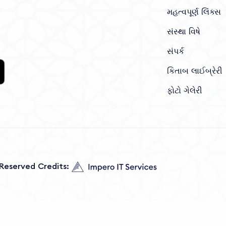
મહત્વપૂર્ણ લિંક્સ
સંસ્થા વિષે
સંપર્ક
કિતાબ લાઈબ્રેરી
ફોટો ગેલેરી
s Reserved Credits: