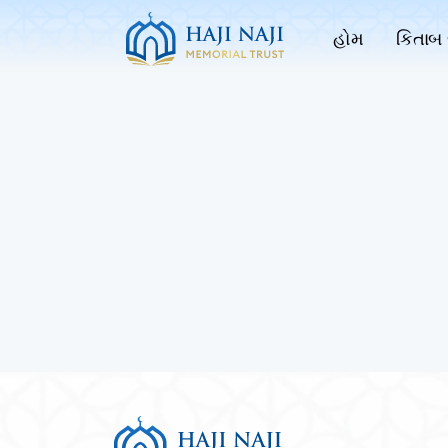
હોમ
કિતાબ 