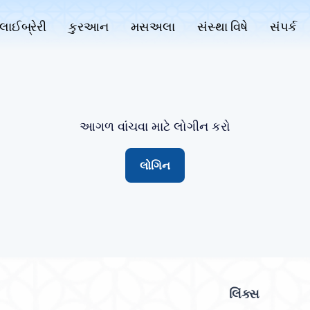
લાઈબ્રેરી
કુરઆન
મસઅલા
સંસ્થા વિષે
સંપર્ક
આગળ વાંચવા માટે લોગીન કરો
લોગિન
લિંક્સ