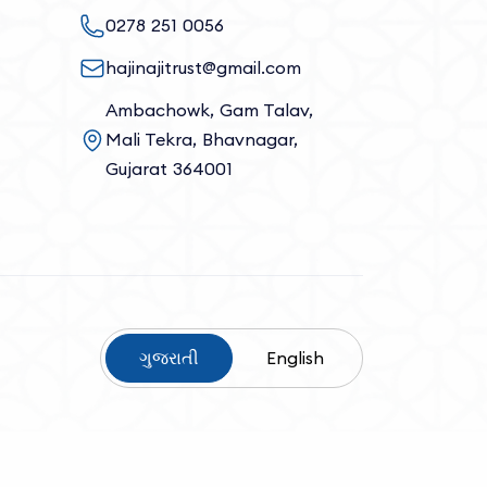
0278 251 0056
hajinajitrust@gmail.com
Ambachowk, Gam Talav,
Mali Tekra, Bhavnagar,
Gujarat 364001
ગુજરાતી
English