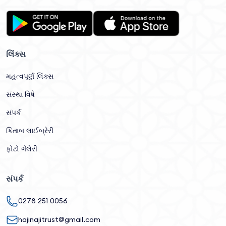
લિંક્સ
મહત્વપૂર્ણ લિંક્સ
સંસ્થા વિષે
સંપર્ક
કિતાબ લાઈબ્રેરી
ફોટો ગેલેરી
સંપર્ક
0278 251 0056
hajinajitrust@gmail.com