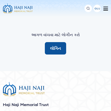
GUJ
આગળ વાંચવા માટે લોગીન કરો
લોગિન
Haji Naji Memorial Trust