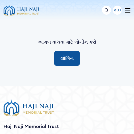
GUJ
આગળ વાંચવા માટે લોગીન કરો
લોગિન
Haji Naji Memorial Trust