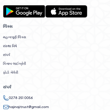
લિંક્સ
મહત્વપૂર્ણ લિંક્સ
સંસ્થા વિષે
સંપર્ક
કિતાબ લાઈબ્રેરી
ફોટો ગેલેરી
સંપર્ક
0278 251 0056
hajinajitrust@gmail.com