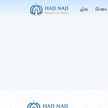
હોમ
કિતાબ 