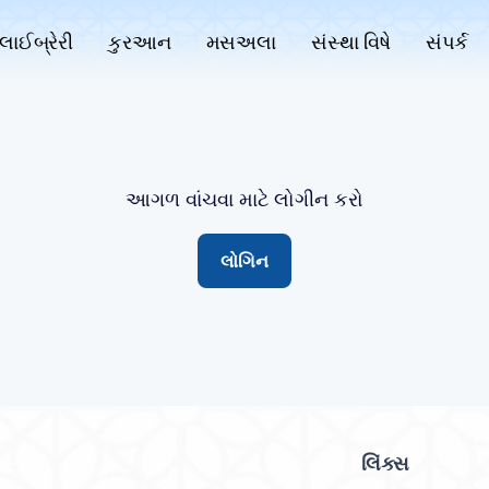
લાઈબ્રેરી
કુરઆન
મસઅલા
સંસ્થા વિષે
સંપર્ક
આગળ વાંચવા માટે લોગીન કરો
લોગિન
લિંક્સ