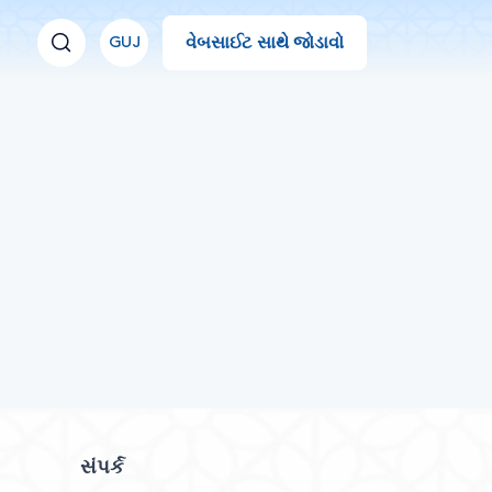
વેબસાઈટ સાથે જોડાવો
GUJ
સંપર્ક