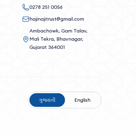
0278 251 0056
hajinajitrust@gmail.com
Ambachowk, Gam Talav,
Mali Tekra, Bhavnagar,
Gujarat 364001
ગુજરાતી
English