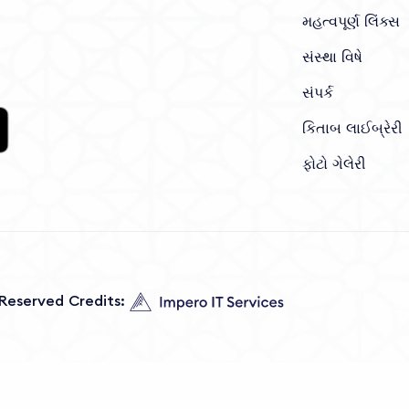
મહત્વપૂર્ણ લિંક્સ
સંસ્થા વિષે
સંપર્ક
કિતાબ લાઈબ્રેરી
ફોટો ગેલેરી
s Reserved Credits: