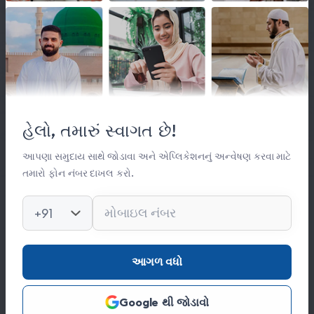
લિંક્સ
મહત્વપૂર્ણ લિંક્સ
હેલો, તમારું સ્વાગત છે!
સંસ્થા વિષે
સંપર્ક
આપણા સમુદાય સાથે જોડાવા અને એપ્લિકેશનનું અન્વેષણ કરવા માટે
તમારો ફોન નંબર દાખલ કરો.
કિતાબ લાઈબ્રેરી
ફોટો ગેલેરી
+91
સંપર્ક
આગળ વધો
0278 251 0056
Google થી જોડાવો
hajinajitrust@gmail.com