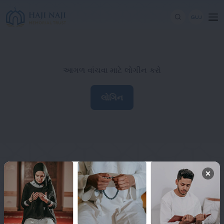
GUJ
આગળ વાંચવા માટે લોગીન કરો
લોગિન
Haji Naji Memorial Trust