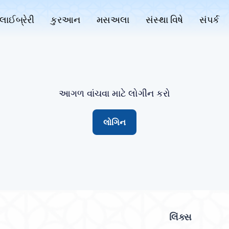
લાઈબ્રેરી
કુરઆન
મસઅલા
સંસ્થા વિષે
સંપર્ક
આગળ વાંચવા માટે લોગીન કરો
લોગિન
લિંક્સ