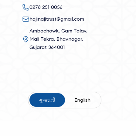
0278 251 0056
hajinajitrust@gmail.com
Ambachowk, Gam Talav,
Mali Tekra, Bhavnagar,
Gujarat 364001
ગુજરાતી
English