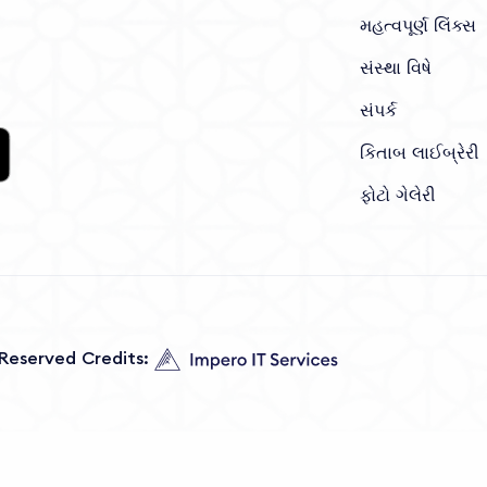
મહત્વપૂર્ણ લિંક્સ
સંસ્થા વિષે
સંપર્ક
કિતાબ લાઈબ્રેરી
ફોટો ગેલેરી
s Reserved Credits: