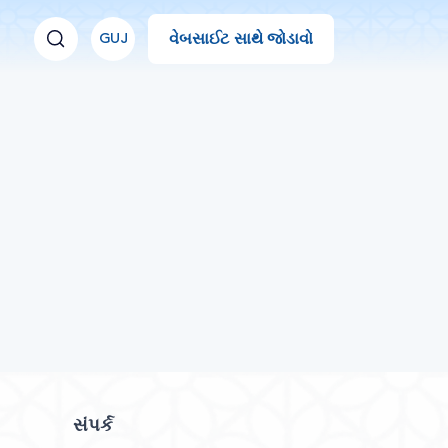
વેબસાઈટ સાથે જોડાવો
GUJ
સંપર્ક