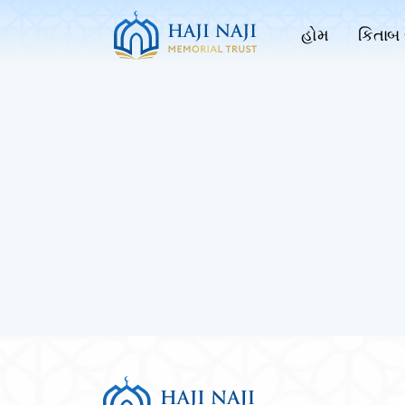
હોમ
કિતાબ 