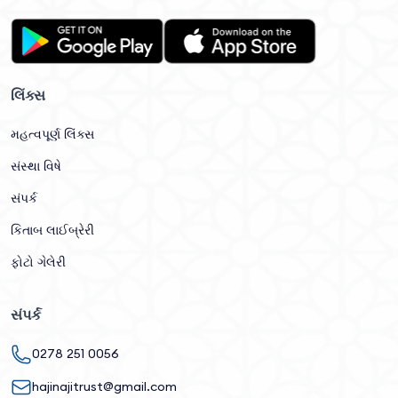
લિંક્સ
મહત્વપૂર્ણ લિંક્સ
સંસ્થા વિષે
સંપર્ક
કિતાબ લાઈબ્રેરી
ફોટો ગેલેરી
સંપર્ક
0278 251 0056
hajinajitrust@gmail.com