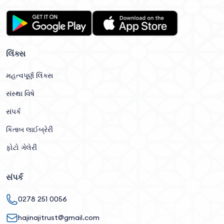
લિંક્સ
મહત્વપૂર્ણ લિંક્સ
સંસ્થા વિષે
સંપર્ક
કિતાબ લાઈબ્રેરી
ફોટો ગેલેરી
સંપર્ક
0278 251 0056
hajinajitrust@gmail.com