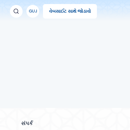
વેબસાઈટ સાથે જોડાવો
GUJ
સંપર્ક