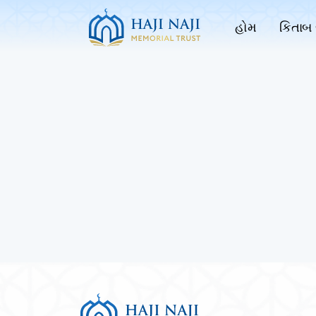
હોમ
કિતાબ 