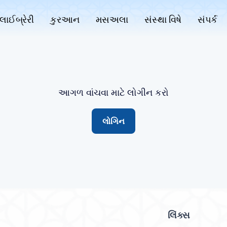
લાઈબ્રેરી
કુરઆન
મસઅલા
સંસ્થા વિષે
સંપર્ક
આગળ વાંચવા માટે લોગીન કરો
લોગિન
લિંક્સ