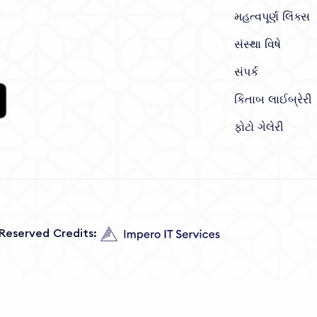
મહત્વપૂર્ણ લિંક્સ
સંસ્થા વિષે
સંપર્ક
કિતાબ લાઈબ્રેરી
ફોટો ગેલેરી
s Reserved Credits: