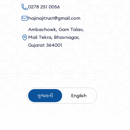
0278 251 0056
hajinajitrust@gmail.com
Ambachowk, Gam Talav,
Mali Tekra, Bhavnagar,
Gujarat 364001
ગુજરાતી
English