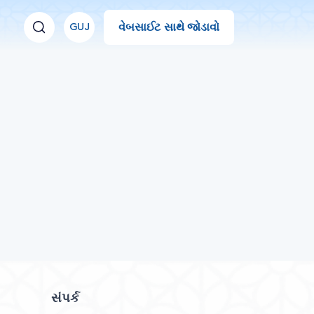
વેબસાઈટ સાથે જોડાવો
GUJ
સંપર્ક