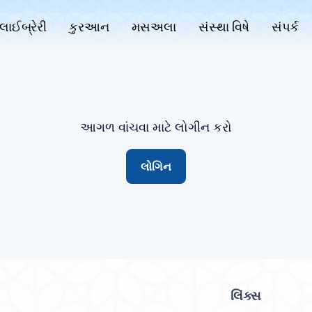
લાઈબ્રેરી
કુરઆન
મસઅલા
સંસ્થા વિષે
સંપર્ક
આગળ વાંચવા માટે લોગીન કરો
લોગિન
લિંક્સ