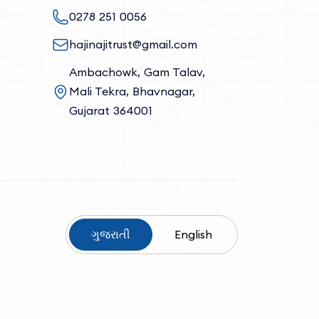
0278 251 0056
hajinajitrust@gmail.com
Ambachowk, Gam Talav,
Mali Tekra, Bhavnagar,
Gujarat 364001
ગુજરાતી
English