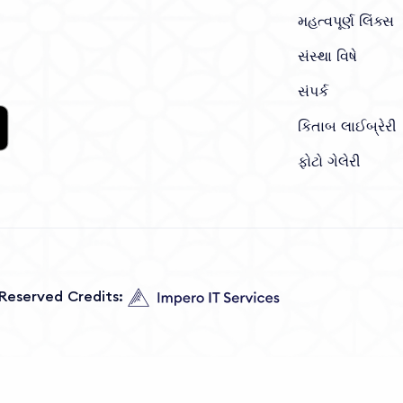
મહત્વપૂર્ણ લિંક્સ
સંસ્થા વિષે
સંપર્ક
કિતાબ લાઈબ્રેરી
ફોટો ગેલેરી
s Reserved Credits: