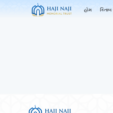
હોમ
કિતાબ 