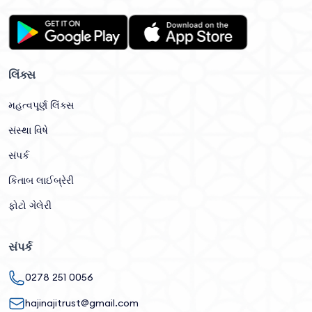
લિંક્સ
મહત્વપૂર્ણ લિંક્સ
સંસ્થા વિષે
સંપર્ક
કિતાબ લાઈબ્રેરી
ફોટો ગેલેરી
સંપર્ક
0278 251 0056
hajinajitrust@gmail.com