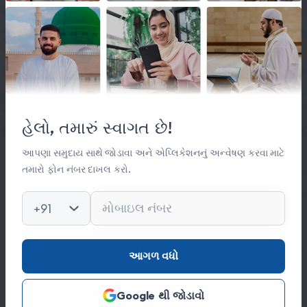
લિંક્સ
મહત્વપૂર્ણ લિંક્સ
હેલો, તમારું સ્વાગત છે!
સંસ્થા વિષે
સંપર્ક
આપણા સમુદાય સાથે જોડાવા અને એપ્લિકેશનનું અન્વેષણ કરવા માટે
તમારો ફોન નંબર દાખલ કરો.
કિતાબ લાઈબ્રેરી
ફોટો ગેલેરી
+91
સંપર્ક
આગળ વધો
0278 251 0056
Google થી જોડાવો
hajinajitrust@gmail.com