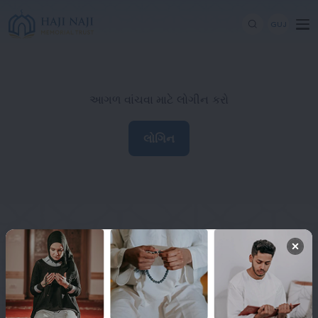
GUJ
આગળ વાંચવા માટે લોગીન કરો
લોગિન
Haji Naji Memorial Trust