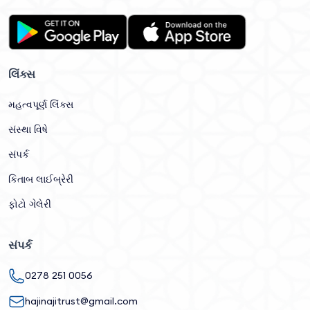
લિંક્સ
મહત્વપૂર્ણ લિંક્સ
સંસ્થા વિષે
સંપર્ક
કિતાબ લાઈબ્રેરી
ફોટો ગેલેરી
સંપર્ક
0278 251 0056
hajinajitrust@gmail.com