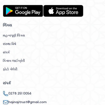
લિંક્સ
મહત્વપૂર્ણ લિંક્સ
સંસ્થા વિષે
સંપર્ક
કિતાબ લાઈબ્રેરી
ફોટો ગેલેરી
સંપર્ક
0278 251 0056
hajinajitrust@gmail.com