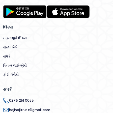
લિંક્સ
મહત્વપૂર્ણ લિંક્સ
સંસ્થા વિષે
સંપર્ક
કિતાબ લાઈબ્રેરી
ફોટો ગેલેરી
સંપર્ક
0278 251 0056
hajinajitrust@gmail.com