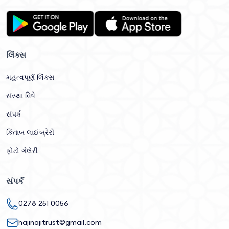
લિંક્સ
મહત્વપૂર્ણ લિંક્સ
સંસ્થા વિષે
સંપર્ક
કિતાબ લાઈબ્રેરી
ફોટો ગેલેરી
સંપર્ક
0278 251 0056
hajinajitrust@gmail.com