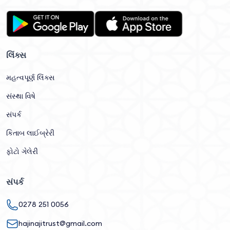
લિંક્સ
મહત્વપૂર્ણ લિંક્સ
સંસ્થા વિષે
સંપર્ક
કિતાબ લાઈબ્રેરી
ફોટો ગેલેરી
સંપર્ક
0278 251 0056
hajinajitrust@gmail.com