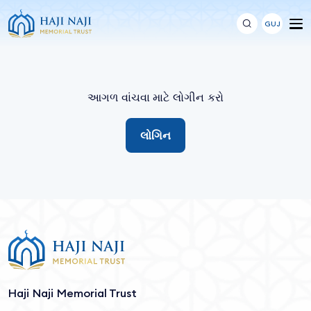
GUJ
આગળ વાંચવા માટે લોગીન કરો
લોગિન
Haji Naji Memorial Trust