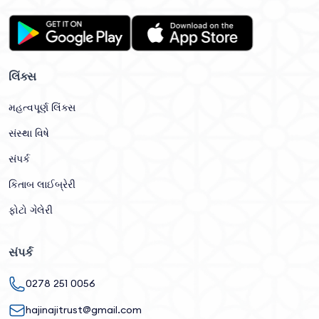
લિંક્સ
મહત્વપૂર્ણ લિંક્સ
સંસ્થા વિષે
સંપર્ક
કિતાબ લાઈબ્રેરી
ફોટો ગેલેરી
સંપર્ક
0278 251 0056
hajinajitrust@gmail.com