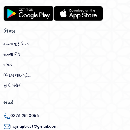
લિંક્સ
મહત્વપૂર્ણ લિંક્સ
સંસ્થા વિષે
સંપર્ક
કિતાબ લાઈબ્રેરી
ફોટો ગેલેરી
સંપર્ક
0278 251 0056
hajinajitrust@gmail.com