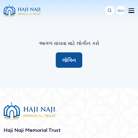
GUJ
આગળ વાંચવા માટે લોગીન કરો
લોગિન
Haji Naji Memorial Trust