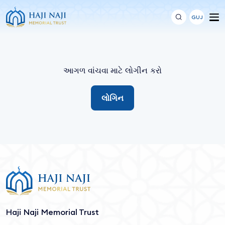
GUJ
આગળ વાંચવા માટે લોગીન કરો
લોગિન
Haji Naji Memorial Trust