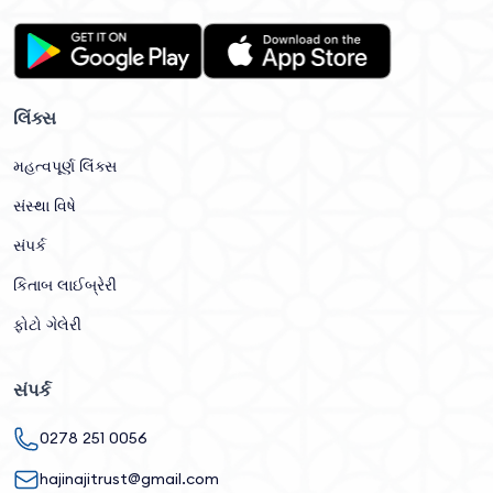
લિંક્સ
મહત્વપૂર્ણ લિંક્સ
સંસ્થા વિષે
સંપર્ક
કિતાબ લાઈબ્રેરી
ફોટો ગેલેરી
સંપર્ક
0278 251 0056
hajinajitrust@gmail.com