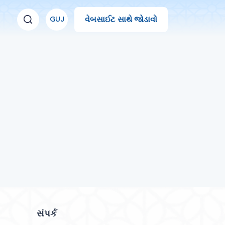
વેબસાઈટ સાથે જોડાવો
GUJ
સંપર્ક