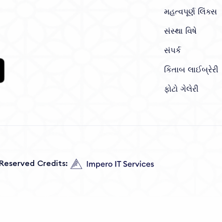
મહત્વપૂર્ણ લિંક્સ
સંસ્થા વિષે
સંપર્ક
કિતાબ લાઈબ્રેરી
ફોટો ગેલેરી
s Reserved Credits: