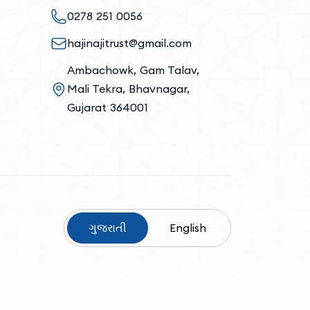
0278 251 0056
hajinajitrust@gmail.com
Ambachowk, Gam Talav,
Mali Tekra, Bhavnagar,
Gujarat 364001
ગુજરાતી
English