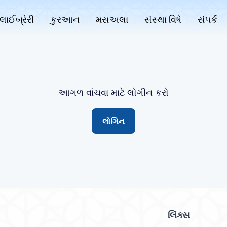
લાઈબ્રેરી
કુરઆન
મસઅલા
સંસ્થા વિષે
સંપર્ક
આગળ વાંચવા માટે લોગીન કરો
લોગિન
લિંક્સ