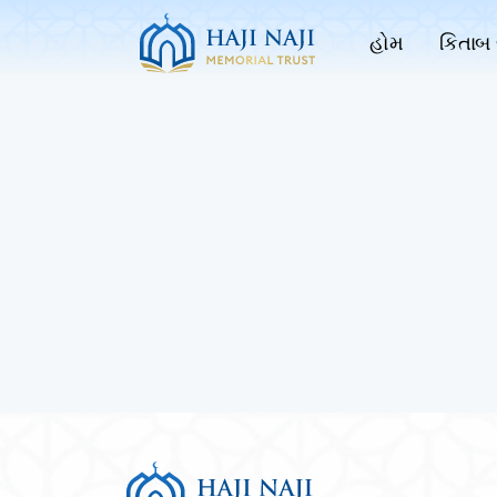
હોમ
કિતાબ 