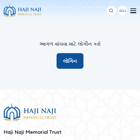
GUJ
આગળ વાંચવા માટે લોગીન કરો
લોગિન
Haji Naji Memorial Trust