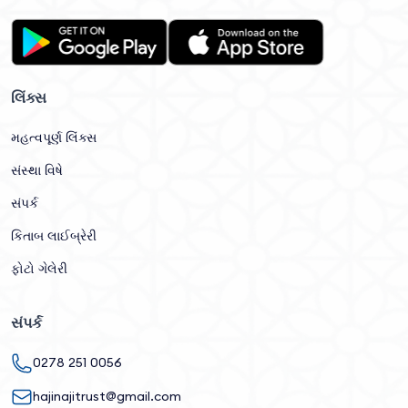
લિંક્સ
મહત્વપૂર્ણ લિંક્સ
સંસ્થા વિષે
સંપર્ક
કિતાબ લાઈબ્રેરી
ફોટો ગેલેરી
સંપર્ક
0278 251 0056
hajinajitrust@gmail.com